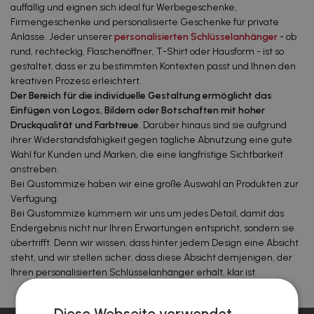
auffällig und eignen sich ideal für Werbegeschenke,
Firmengeschenke und personalisierte Geschenke für private
Anlässe. Jeder unserer
personalisierten Schlüsselanhänger
- ob
rund, rechteckig, Flaschenöffner, T-Shirt oder Hausform - ist so
gestaltet, dass er zu bestimmten Kontexten passt und Ihnen den
kreativen Prozess erleichtert.
Der Bereich für die individuelle Gestaltung ermöglicht das
Einfügen von Logos, Bildern oder Botschaften mit hoher
Druckqualität und Farbtreue
. Darüber hinaus sind sie aufgrund
ihrer Widerstandsfähigkeit gegen tägliche Abnutzung eine gute
Wahl für Kunden und Marken, die eine langfristige Sichtbarkeit
anstreben.
Bei Qustommize haben wir eine große Auswahl an Produkten zur
Verfügung.
Bei Qustommize kümmern wir uns um jedes Detail, damit das
Endergebnis nicht nur Ihren Erwartungen entspricht, sondern sie
übertrifft. Denn wir wissen, dass hinter jedem Design eine Absicht
steht, und wir stellen sicher, dass diese Absicht demjenigen, der
Ihren personalisierten Schlüsselanhänger erhält, klar ist.
Diese Webseite verwendet