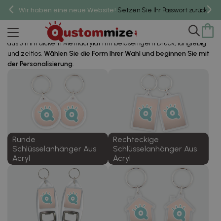
Individuelle Schlüsselanhänger
Wir haben eine neue Website!
um 
Setzen Sie Ihr Passwort zurück,
Aus Acryl
Acryl-Schlüsselanhänger
sind
personalisierte Schlüsselanhänger
aus 5 mm dickem Methacrylat mit beidseitigem Druck, langlebig
und zeitlos.
Wählen Sie die Form Ihrer Wahl und beginnen Sie mit
der Personalisierung
.
Runde
Rechteckige
Schlüsselanhänger Aus
Schlüsselanhänger Aus
Acryl
Acryl