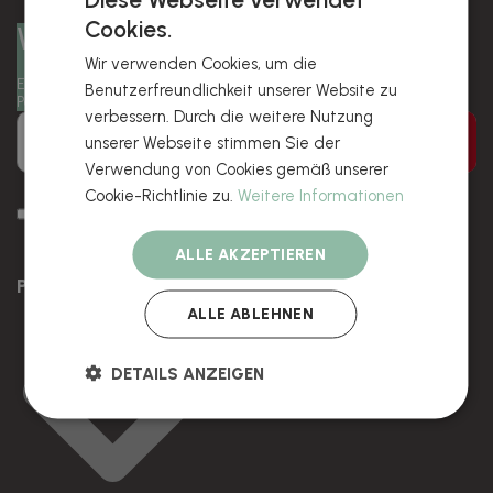
Cookies.
Werden Sie ein Qustommizer!
Wir verwenden Cookies, um die
Erhalten Sie exklusive Angebote und Rabatte in Ihrem
Benutzerfreundlichkeit unserer Website zu
Posteingang.
verbessern. Durch die weitere Nutzung
Senden Sie
unserer Webseite stimmen Sie der
Verwendung von Cookies gemäß unserer
Cookie-Richtlinie zu.
Weitere Informationen
Ich bin damit einverstanden, Sonderangebote, Rabatte und
Neuigkeiten per E-Mail zu erhalten.
ALLE AKZEPTIEREN
PRODUKTE
ALLE ABLEHNEN
DETAILS ANZEIGEN