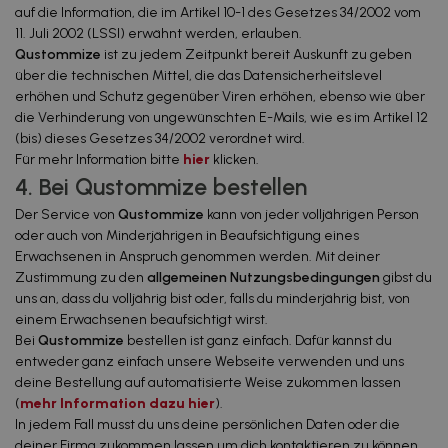
auf die Information, die im Artikel 10-1 des Gesetzes 34/2002 vom
11. Juli 2002 (LSSI) erwähnt werden, erlauben.
Qustommize
ist zu jedem Zeitpunkt bereit Auskunft zu geben
über die technischen Mittel, die das Datensicherheitslevel
erhöhen und Schutz gegenüber Viren erhöhen, ebenso wie über
die Verhinderung von ungewünschten E-Mails, wie es im Artikel 12
(
bis
) dieses Gesetzes 34/2002 verordnet wird.
Für mehr Information bitte
hier
klicken.
4. Bei Qustommize bestellen
Der Service von
Qustommize
kann von jeder volljährigen Person
oder auch von Minderjährigen in Beaufsichtigung eines
Erwachsenen in Anspruch genommen werden. Mit deiner
Zustimmung zu den
allgemeinen Nutzungsbedingungen
gibst du
uns an, dass du volljährig bist oder, falls du minderjährig bist, von
einem Erwachsenen beaufsichtigt wirst.
Bei
Qustommize
bestellen ist ganz einfach. Dafür kannst du
entweder ganz einfach unsere Webseite verwenden und uns
deine Bestellung auf automatisierte Weise zukommen lassen
(
mehr Information dazu hier
).
In jedem Fall musst du uns deine persönlichen Daten oder die
deiner Firma zukommen lassen um dich kontaktieren zu können,