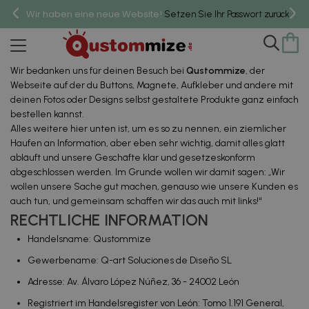
Wir haben eine neue Website!
um 
Setzen Sie Ihr Passwort zurück,
Nutzungsbedingungen
Wir bedanken uns für deinen Besuch bei
Qustommize
, der
Webseite auf der du Buttons, Magnete, Aufkleber und andere mit
deinen Fotos oder Designs selbst gestaltete Produkte ganz einfach
bestellen kannst.
Alles weitere hier unten ist, um es so zu nennen, ein ziemlicher
Haufen an Information, aber eben sehr wichtig, damit alles glatt
abläuft und unsere Geschäfte klar und gesetzeskonform
abgeschlossen werden. Im Grunde wollen wir damit sagen: „
Wir
wollen unsere Sache gut machen, genauso wie unsere Kunden es
auch tun, und gemeinsam schaffen wir das auch mit links!
“
RECHTLICHE INFORMATION
Handelsname: Qustommize
Gewerbename: Q-art Soluciones de Diseño SL
Adresse: Av. Álvaro López Núñez, 36 - 24002 León
Registriert im Handelsregister von León: Tomo 1.191 General,