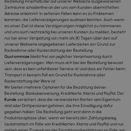
Bestellung innerhalb der auf unserer Webseite ausgewiesenen
Zeiträume schadenfrei an der uns vom Kunden übermittelten
Adresse ankommt. In seltenen Fällen kann es zu Problemen
kommen, die Lieferverzögerungen auslösen könnten. Auch wenn
es unser Ziel ist diese Verzögerungen möglichst zu minimieren
und uns auch rechtzeitig bei unseren Kunden zu melden, besteht
nur bei einer Verspätung von mehr als 30 Tagen über den auf
unserer Webseite angegebenen Lieferzeiten ein Grund zur
Rücknahme oder Rückerstattung der Bestellung.
Qustommize
bleibt frei von jeglicher Verantwortung durch
Lieferverzögerungen. Man muss sich bei der Bestellung bewusst
sein, dass es kein unfehlbarer Service ist und dass ein Fehler beim
Transport in keinem Fall ein Grund für Rücknahme oder
Rückerstattung der Ware ist.
Wir bieten mehrere Optionen für die Bezahlung deiner
Bestellung: Banküberweisung, Kreditkarte, Klarna und PayPal. Der
Kunde
versichert, dass die verwendeten Konten sein Eigentum
sind oder Drittpersonen gehören, die ihre Einwilligung dafür
gegeben haben. Die Bestellung geht erst dann in die
Produktionsphase über, wenn wir bereits den Zahlungsbeleg
(automatisch im Falle von Kreditkarten, Klarna und PayPal und nur
mittels einer Zusendung der Einzahlungsbestätigung im Falle von