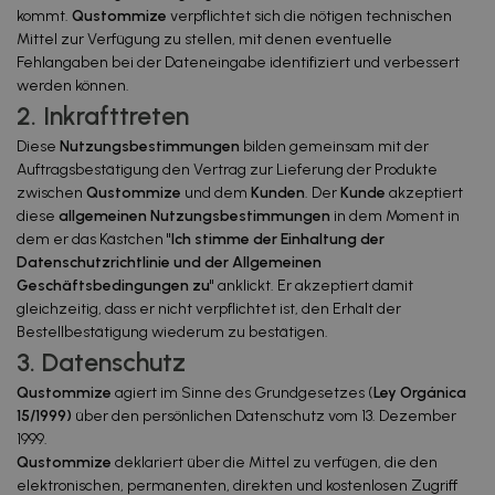
kommt.
Qustommize
verpflichtet sich die nötigen technischen
Mittel zur Verfügung zu stellen, mit denen eventuelle
Fehlangaben bei der Dateneingabe identifiziert und verbessert
werden können.
2. Inkrafttreten
Diese
Nutzungsbestimmungen
bilden gemeinsam mit der
Auftragsbestätigung den Vertrag zur Lieferung der Produkte
zwischen
Qustommize
und dem
Kunden
. Der
Kunde
akzeptiert
diese
allgemeinen Nutzungsbestimmungen
in dem Moment in
dem er das Kästchen
"
Ich stimme der Einhaltung der
Datenschutzrichtlinie und der Allgemeinen
Geschäftsbedingungen zu
"
anklickt. Er akzeptiert damit
gleichzeitig, dass er nicht verpflichtet ist, den Erhalt der
Bestellbestätigung wiederum zu bestätigen.
3. Datenschutz
Qustommize
agiert im Sinne des Grundgesetzes (
Ley Orgánica
15/1999)
über den persönlichen Datenschutz vom 13. Dezember
1999.
Qustommize
deklariert über die Mittel zu verfügen, die den
elektronischen, permanenten, direkten und kostenlosen Zugriff