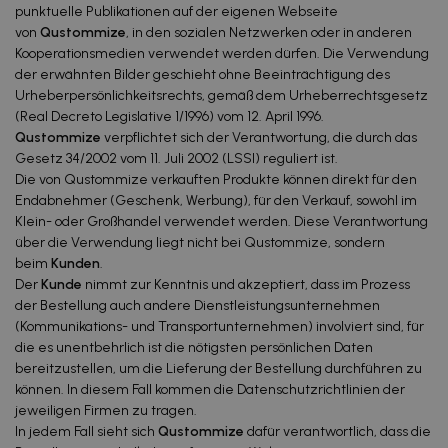
punktuelle Publikationen auf der eigenen Webseite
von
Qustommize
, in den sozialen Netzwerken oder in anderen
Kooperationsmedien verwendet werden dürfen. Die Verwendung
der erwähnten Bilder geschieht ohne Beeinträchtigung des
Urheberpersönlichkeitsrechts, gemäß dem Urheberrechtsgesetz
(Real Decreto Legislative 1/1996) vom 12. April 1996.
Qustommize
verpflichtet sich der Verantwortung, die durch das
Gesetz 34/2002 vom 11. Juli 2002 (LSSI) reguliert ist.
Die von Qustommize verkauften Produkte können direkt für den
Endabnehmer (Geschenk, Werbung), für den Verkauf, sowohl im
Klein- oder Großhandel verwendet werden. Diese Verantwortung
über die Verwendung liegt nicht bei Qustommize, sondern
beim
Kunden
.
Der
Kunde
nimmt zur Kenntnis und akzeptiert, dass im Prozess
der Bestellung auch andere Dienstleistungsunternehmen
(Kommunikations- und Transportunternehmen) involviert sind, für
die es unentbehrlich ist die nötigsten persönlichen Daten
bereitzustellen, um die Lieferung der Bestellung durchführen zu
können. In diesem Fall kommen die Datenschutzrichtlinien der
jeweiligen Firmen zu tragen.
In jedem Fall sieht sich
Qustommize
dafür verantwortlich, dass die