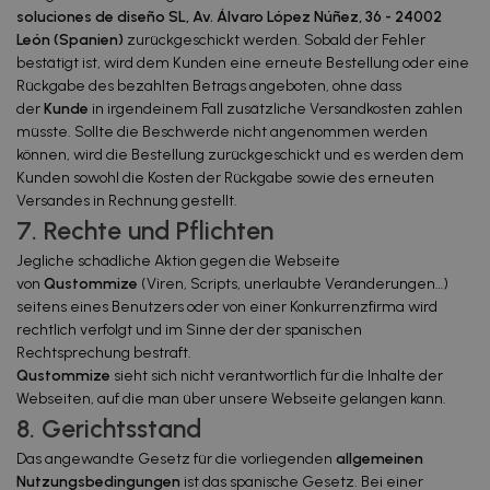
soluciones de diseño SL, Av. Álvaro López Núñez, 36 - 24002
León (Spanien)
zurückgeschickt werden. Sobald der Fehler
bestätigt ist, wird dem Kunden eine erneute Bestellung oder eine
Rückgabe des bezahlten Betrags angeboten, ohne dass
der
Kunde
in irgendeinem Fall zusätzliche Versandkosten zahlen
müsste. Sollte die Beschwerde nicht angenommen werden
können, wird die Bestellung zurückgeschickt und es werden dem
Kunden sowohl die Kosten der Rückgabe sowie des erneuten
Versandes in Rechnung gestellt.
7. Rechte und Pflichten
Jegliche schädliche Aktion gegen die Webseite
von
Qustommize
(Viren, Scripts, unerlaubte Veränderungen…)
seitens eines Benutzers oder von einer Konkurrenzfirma wird
rechtlich verfolgt und im Sinne der der spanischen
Rechtsprechung bestraft.
Qustommize
sieht sich nicht verantwortlich für die Inhalte der
Webseiten, auf die man über unsere Webseite gelangen kann.
8. Gerichtsstand
Das angewandte Gesetz für die vorliegenden
allgemeinen
Nutzungsbedingungen
ist das spanische Gesetz. Bei einer