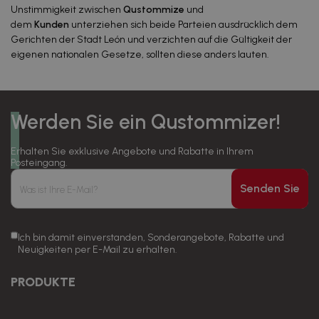
Unstimmigkeit zwischen
Qustommize
und
dem
Kunden
unterziehen sich beide Parteien ausdrücklich dem
Gerichten der Stadt León und verzichten auf die Gültigkeit der
eigenen nationalen Gesetze, sollten diese anders lauten.
Werden Sie ein Qustommizer!
Erhalten Sie exklusive Angebote und Rabatte in Ihrem
Posteingang.
Senden Sie
Ich bin damit einverstanden, Sonderangebote, Rabatte und
Neuigkeiten per E-Mail zu erhalten.
PRODUKTE