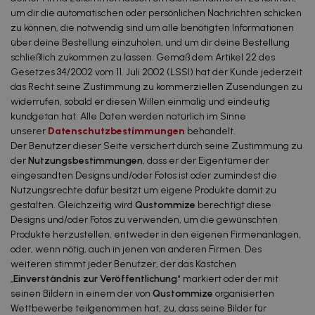
um dir die automatischen oder persönlichen Nachrichten schicken
zu können, die notwendig sind um alle benötigten Informationen
über deine Bestellung einzuholen, und um dir deine Bestellung
schließlich zukommen zu lassen. Gemäß dem Artikel 22 des
Gesetzes 34/2002 vom 11. Juli 2002 (LSSI) hat der Kunde jederzeit
das Recht seine Zustimmung zu kommerziellen Zusendungen zu
widerrufen, sobald er diesen Willen einmalig und eindeutig
kundgetan hat. Alle Daten werden natürlich im Sinne
unserer
Datenschutzbestimmungen
behandelt.
Der Benutzer dieser Seite versichert durch seine Zustimmung zu
der
Nutzungsbestimmungen
, dass er der Eigentümer der
eingesandten Designs und/oder Fotos ist oder zumindest die
Nutzungsrechte dafür besitzt um eigene Produkte damit zu
gestalten. Gleichzeitig wird
Qustommize
berechtigt diese
Designs und/oder Fotos zu verwenden, um die gewünschten
Produkte herzustellen, entweder in den eigenen Firmenanlagen,
oder, wenn nötig, auch in jenen von anderen Firmen. Des
weiteren stimmt jeder Benutzer, der das Kästchen
„
Einverständnis zur Veröffentlichung
“
markiert oder der mit
seinen Bildern in einem der von
Qustommize
organisierten
Wettbewerbe teilgenommen hat, zu, dass seine Bilder für