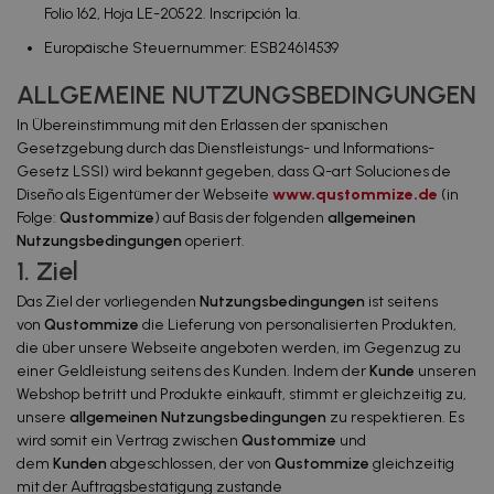
Folio 162, Hoja LE-20522. Inscripción 1a.
Europäische Steuernummer: ESB24614539
ALLGEMEINE NUTZUNGSBEDINGUNGEN
In Übereinstimmung mit den Erlässen der spanischen
Gesetzgebung durch das Dienstleistungs- und Informations-
Gesetz LSSI) wird bekannt gegeben, dass Q-art Soluciones de
Diseño als Eigentümer der Webseite
www.qustommize.de
(in
Folge:
Qustommize
) auf Basis der folgenden
allgemeinen
Nutzungsbedingungen
operiert.
1. Ziel
Das Ziel der vorliegenden
Nutzungsbedingungen
ist seitens
von
Qustommize
die Lieferung von personalisierten Produkten,
die über unsere Webseite angeboten werden, im Gegenzug zu
einer Geldleistung seitens des Kunden. Indem der
Kunde
unseren
Webshop betritt und Produkte einkauft, stimmt er gleichzeitig zu,
unsere
allgemeinen Nutzungsbedingungen
zu respektieren. Es
wird somit ein Vertrag zwischen
Qustommize
und
dem
Kunden
abgeschlossen, der von
Qustommize
gleichzeitig
mit der Auftragsbestätigung zustande