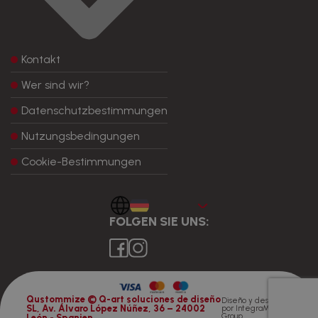
Kontakt
Wer sind wir?
Datenschutzbestimmungen
Nutzungsbedingungen
Cookie-Bestimmungen
Aleman
FOLGEN SIE UNS:
Qustommize © Q-art soluciones de diseño
Diseño y desarrollo
SL, Av. Álvaro López Núñez, 36 – 24002
por
IntegraMedia
Group
León - Spanien