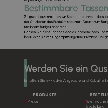
Bestimmbare Tassen
Zu guter Letzt möchten wir Sie daran erinnern, dass
di
der Stückpreis des Produkts reduziert. Das ist zum Bei
uns Ihrem Budget anpassen.
Denken Sie nicht über das ideale Geschenk nach und
w
bedrucken sie mit Fingerspitzengefühl, Präzision und 
Werden Sie ein Qu
Erhalten Sie exklusive Angebote und Rabatte i
PRODUKTE
BESTEL
Preise
Wie mache i
Bestellung