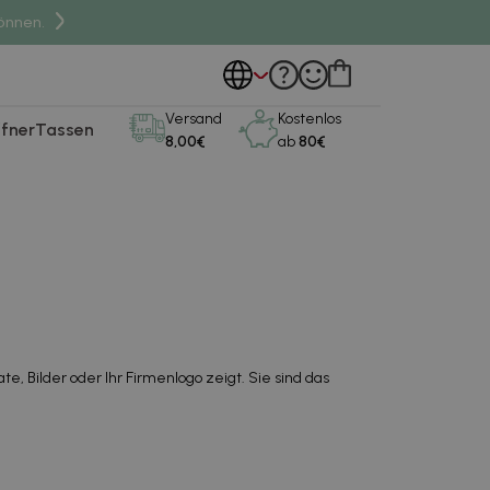
önnen.
Versand
Kostenlos
fner
Tassen
8,00€
ab
80€
, Bilder oder Ihr Firmenlogo zeigt. Sie sind das