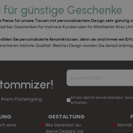
 für günstige Geschenke
e Preise für unsere Tassen mit personalisiertem Design sehr günstig s
spiel bei Geschenken für mehrere Kunden oder für Mitarbeiter Ihres Unt
ählen Sie personalisierte Keramiktassen, denn sie sind immer ein Erf
garantieren höchste Qualität. Welches Design würden Sie darauf anbrin
stommizer!
Ich bin damit einverstanden, So
n Ihrem Posteingang.
erhalten.
LUNG
GESTALTUNG
ch eine
Wie bereitest du
Kontak
deine Designs vor