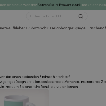
aben eine neue Website!
um kaufen zu k
Setzen Sie Ihr Passwort zurück,
nete
Aufkleber
T-Shirts
Schlüsselanhänger
Spiegel
Flaschenöf
dukt
, das einen bleibenden Eindruck hinterlässt?
igartiges Design erstellen, das besondere Momente, inspirierende Zitate
ukt
, mit dem Sie eine hohe Rendite erzielen können.