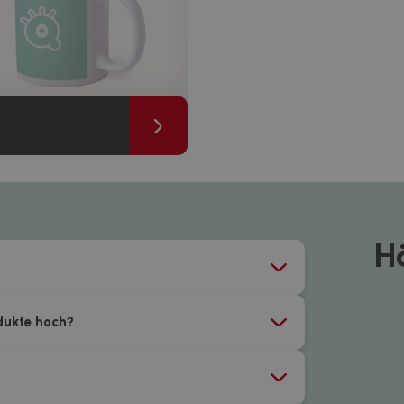
H
odukte hoch?