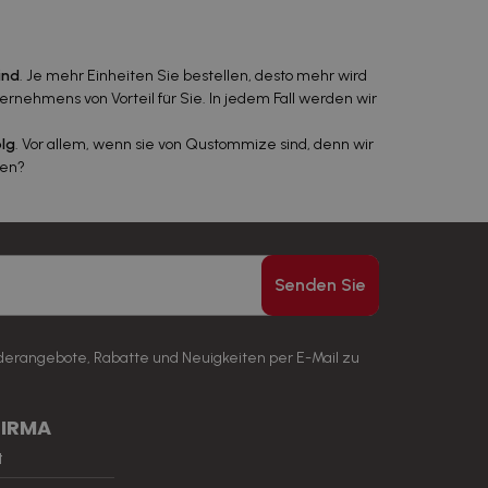
ind
. Je mehr Einheiten Sie bestellen, desto mehr wird
ernehmens von Vorteil für Sie. In jedem Fall werden wir
olg
. Vor allem, wenn sie von Qustommize sind, denn wir
gen?
Senden Sie
nderangebote, Rabatte und Neuigkeiten per E-Mail zu
FIRMA
t