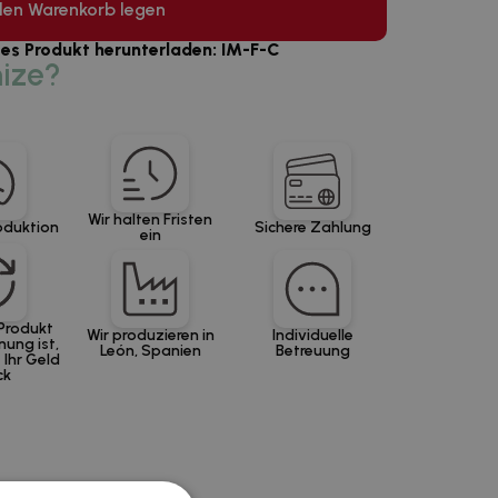
den Warenkorb legen
ses Produkt herunterladen: IM-F-C
ize?
Wir halten Fristen
oduktion
Sichere Zahlung
ein
Produkt
Wir produzieren in
Individuelle
nung ist,
León, Spanien
Betreuung
 Ihr Geld
ck