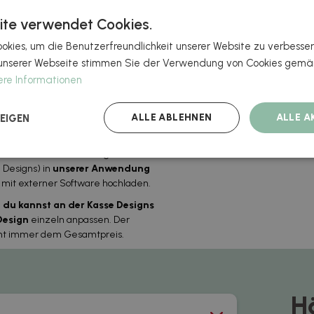
ALISIEREN?
ite verwendet Cookies.
st sehr einfach. Wähle die
kies, um die Benutzerfreundlichkeit unserer Website zu verbesser
estrichen) und die gewünschte
unserer Webseite stimmen Sie der Verwendung von Cookies gemäß
genaue benötigte Menge in das
ere Informationen
d keine Preistabelle angezeigt. Sie
ALLE ABLEHNEN
ALLE A
e Menge eingeben, um den Preis
EIGEN
weitere Produkte hinzufügen oder
 Designs) in
unserer Anwendung
n mit externer Software hochladen.
,
du kannst an der Kasse Designs
Design
einzeln anpassen. Der
icht immer dem Gesamtpreis.
H