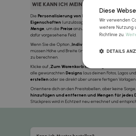
WIE KANN ICH MEINE PRODUKTE PERSON
Diese Webse
Die
Personalisierung von Produkten
auf Qustommize i
Wir verwenden Coo
Eigenschaften
(unzulässige Kombinationen werden g
weitere Nutzung 
Menge
, um die
Preise
anzuzeigen, oder schreibe die 
Richtlinie zu.
Weit
dafür vorgesehene Feld.
Wenn Sie die Option „
Individuelle Größe
“ wählen, wir
müssen Höhe und Breite (in mm) sowie die gewünscht
DETAILS ANZ
zu berechnen.
Klicke auf „
Zum Warenkorb hinzufügen
”. Du kannst 
alle gewünschten
Designs
(aus deinen Fotos, Logos und
erstellen
oder sie direkt über unsere fertigen Vorlage
Orientiere dich an den Preistabellen, aber keine Sorge
hinzufügen und entfernen und Mengen für jedes 
Stückpreis wird in Echtzeit neu errechnet und entspr