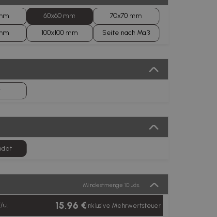
 mm
60x60 mm
70x70 mm
 mm
100x100 mm
Seite nach Maß
t
ndet
Mindestmenge 10 uds.
15,96 €
€/u.
Inklusive Mehrwertsteuer