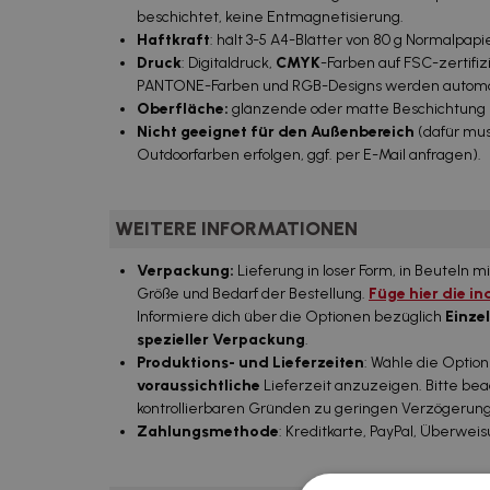
beschichtet, keine Entmagnetisierung.
Haftkraft
: hält 3-5 A4-Blätter von 80 g Normalpapi
Druck
: Digitaldruck,
CMYK
-Farben auf FSC-zertifi
PANTONE-Farben und RGB-Designs werden automa
Oberfläche:
glänzende oder matte Beschichtung
Nicht geeignet für den Außenbereich
(dafür mus
Outdoorfarben erfolgen, ggf. per E-Mail anfragen).
WEITERE INFORMATIONEN
Verpackung:
Lieferung in loser Form, in Beuteln
Größe und Bedarf der Bestellung.
Füge hier die i
Informiere dich über die Optionen bezüglich
Einze
spezieller Verpackung
.
Produktions- und Lieferzeiten
: Wähle die Optio
voraussichtliche
Lieferzeit anzuzeigen. Bitte beac
kontrollierbaren Gründen zu geringen Verzögeru
Zahlungsmethode
: Kreditkarte, PayPal, Überweis