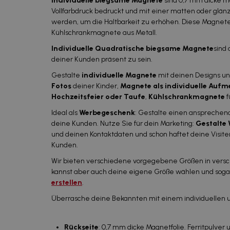
Individuelle biegsame Magnete
sind 0,7 mm dicke ma
Vollfarbdruck bedruckt und mit einer matten oder glän
werden, um die Haltbarkeit zu erhöhen. Diese Magnete 
Kühlschrankmagnete aus Metall.
Individuelle Quadratische biegsame Magnete
sind
deiner Kunden präsent zu sein.
Gestalte
individuelle Magnete
mit deinen Designs und
Fotos
deiner Kinder,
Magnete als individuelle Aufm
Hochzeitsfeier oder Taufe
,
Kühlschrankmagnete
f
Ideal als
Werbegeschenk
: Gestalte einen anspreche
deine Kunden. Nutze Sie für dein Marketing:
Gestalte
und deinen Kontaktdaten und schon haftet deine Visit
Kunden.
Wir bieten verschiedene vorgegebene Größen in vers
kannst aber auch deine eigene Größe wählen und soga
erstellen
.
Überrasche deine Bekannten mit einem individuellen
Rückseite
: 0,7 mm dicke Magnetfolie. Ferritpulver