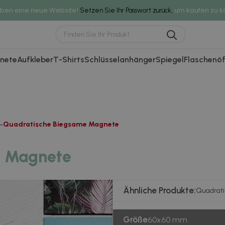
aben eine neue Website!
um kaufen zu k
Setzen Sie Ihr Passwort zurück,
nete
Aufkleber
T-Shirts
Schlüsselanhänger
Spiegel
Flaschenöf
Quadratische Biegsame Magnete
e Magnete
Ähnliche Produkte:
Quadrat
Größe
60x60 mm