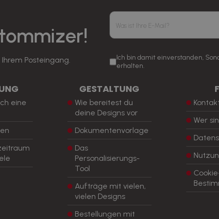
stommizer!
Ich bin damit einverstanden, So
n Ihrem Posteingang.
erhalten.
LUNG
GESTALTUNG
ch eine
Wie bereitest du
Kontak
deine Designs vor
Wer sin
ten
Dokumentenvorlage
Daten
zeitraum
Das
Nutzu
ele
Personalisierungs-
Tool
Cookie
Besti
Aufträge mit vielen,
vielen Designs
Bestellungen mit