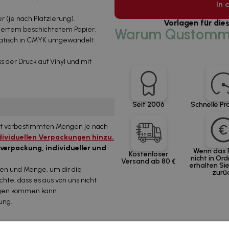
In 
er (je nach Platzierung).
Vorlagen für die
ziertem beschichtetem Papier.
Warum Qustomm
tisch in CMYK umgewandelt.
s der Druck auf Vinyl und mit
Seit 2006
Schnelle Pr
 mit vorbestimmten Mengen je nach
ndividuellen Verpackungen hinzu.
lverpackung, individueller und
Wenn das 
Kostenloser
nicht in Ord
Versand ab 80 €
erhalten Sie
nen und Menge, um dir die
zurü
hte, dass es aus von uns nicht
ngen kommen kann.
ung.