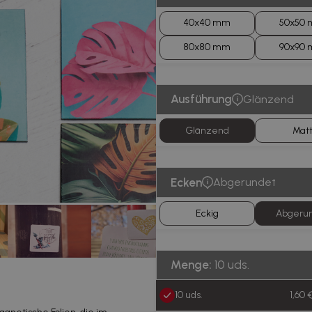
40x40 mm
50x50
80x80 mm
90x90
Ausführung
Glänzend
Glänzend
Mat
Ecken
Abgerundet
Eckig
Abgeru
Menge:
10 uds.
10 uds.
1,60 