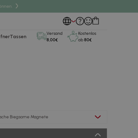
önnen.
Versand
Kostenlos
fner
Tassen
8,00€
ab
80€
ische Biegsame Magnete