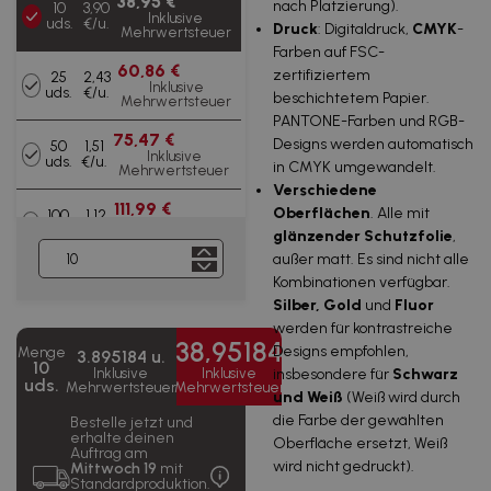
38,95 €
nach Platzierung).
10
3,90
Inklusive
uds.
€/u.
Druck
: Digitaldruck,
CMYK
-
Mehrwertsteuer
Farben auf FSC-
60,86 €
zertifiziertem
25
2,43
Inklusive
uds.
€/u.
beschichtetem Papier.
Mehrwertsteuer
PANTONE-Farben und RGB-
75,47 €
Designs werden automatisch
50
1,51
Inklusive
uds.
€/u.
in CMYK umgewandelt.
Mehrwertsteuer
Verschiedene
111,99 €
Oberflächen
. Alle mit
100
1,12
Inklusive
uds.
€/u.
glänzender Schutzfolie
,
Mehrwertsteuer
außer matt. Es sind nicht alle
255,62 €
Kombinationen verfügbar.
250
1,02
Inklusive
uds.
€/u.
Silber, Gold
und
Fluor
Mehrwertsteuer
werden für kontrastreiche
38,95184
486,90 €
Designs empfohlen,
Menge
500
0,97
3.895184 u.
Inklusive
10
uds.
€/u.
insbesondere für
Schwarz
Inklusive
Inklusive
Mehrwertsteuer
uds.
Mehrwertsteuer
Mehrwertsteuer
und Weiß
(Weiß wird durch
671,92 €
die Farbe der gewählten
1000
Bestelle jetzt und
0,67
Inklusive
uds.
erhalte deinen
€/u.
Oberfläche ersetzt, Weiß
Mehrwertsteuer
Auftrag am
wird nicht gedruckt).
Mittwoch 19
mit
Standardproduktion.
1.679,80 €