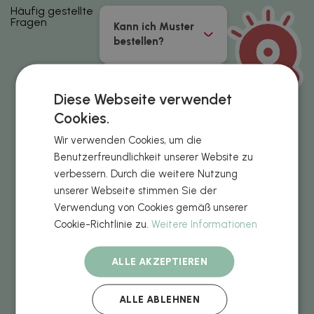
Häufig gestellte
Fragen
Kann ich Muster
bestellen?
Wie lade ich die
Diese Webseite verwendet
Designs für die
einzelnen
Cookies.
Produkte hoch?
Wir verwenden Cookies, um die
Benutzerfreundlichkeit unserer Website zu
Aus was besteht
verbessern. Durch die weitere Nutzung
die metallische
unserer Webseite stimmen Sie der
Veredelung, die
Verwendung von Cookies gemäß unserer
für einige
Cookie-Richtlinie zu.
Weitere Informationen
Produkte
verfügbar ist?
ALLE AKZEPTIEREN
Welche
ALLE ABLEHNEN
Zahlungsarten