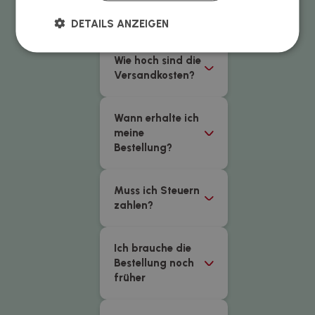
werden
aktzeptiert?
DETAILS ANZEIGEN
Wie hoch sind die
Versandkosten?
Wann erhalte ich
meine
Bestellung?
Muss ich Steuern
zahlen?
Ich brauche die
Bestellung noch
früher