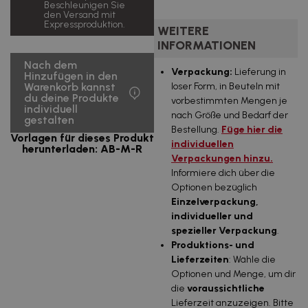
2500
0,67
Beschleunigen Sie
Inklusive
uds.
€/u.
den Versand mit
Mehrwertsteuer
Expressproduktion.
WEITERE
3.359,60 €
INFORMATIONEN
5000
0,67
Inklusive
uds.
€/u.
Mehrwertsteuer
Nach dem
Verpackung:
Lieferung in
Hinzufügen in den
6.719,19 €
loser Form, in Beuteln mit
Warenkorb kannst
10000
0,67
Inklusive
uds.
€/u.
du deine Produkte
vorbestimmten Mengen je
Mehrwertsteuer
individuell
nach Größe und Bedarf der
gestalten
13.438,38 €
Bestellung.
Füge hier die
20000
0,67
Vorlagen für dieses Produkt
Inklusive
uds.
€/u.
individuellen
Mehrwertsteuer
herunterladen: AB-M-R
Verpackungen hinzu.
20.157,57 €
Informiere dich über die
30000
0,67
Inklusive
uds.
€/u.
Optionen bezüglich
Mehrwertsteuer
Einzelverpackung,
26.876,76 €
individueller und
40000
0,67
Inklusive
uds.
€/u.
spezieller Verpackung
.
Mehrwertsteuer
Produktions- und
33.595,95 €
Lieferzeiten
: Wähle die
50000
0,67
Inklusive
uds.
€/u.
Optionen und Menge, um dir
Mehrwertsteuer
die
voraussichtliche
87.641,60 €
Lieferzeit anzuzeigen. Bitte
100000
0,88