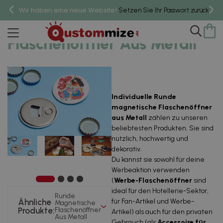
Wir haben eine neue Website!
um 
Setzen Sie Ihr Passwort zurück,
Runde Magnetische
Flaschenöffner Aus Metall
Individuelle Runde
magnetische Flaschenöffner
aus Metall
zählen zu unseren
beliebtesten Produkten. Sie sind
nützlich, hochwertig und
dekorativ.
Du kannst sie sowohl für deine
Werbeaktion verwenden
(
Werbe-Flaschenöffner
sind
ideal für den Hotellerie-Sektor,
Runde
Ähnliche
für Fan-Artikel und Werbe-
Magnetische
Produkte:
Flaschenöffner
Artikel) als auch für den privaten
Aus Metall
Gebrauch (als
Accessoire für