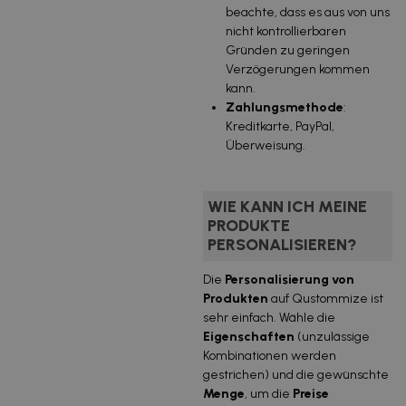
Inklusive
uds.
€/u.
beachte, dass es aus von uns
Mehrwertsteuer
nicht kontrollierbaren
Gründen zu geringen
Verzögerungen kommen
kann.
Zahlungsmethode
:
Kreditkarte, PayPal,
Überweisung.
WIE KANN ICH MEINE
PRODUKTE
PERSONALISIEREN?
Die
Personalisierung von
Produkten
auf Qustommize ist
sehr einfach. Wähle die
Eigenschaften
(unzulässige
Kombinationen werden
gestrichen) und die gewünschte
Menge
, um die
Preise