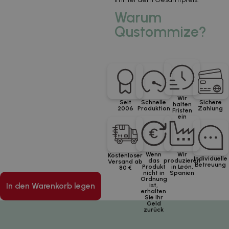
Warum
Qustommize?
Wir
Seit
Schnelle
Sichere
halten
2006
Produktion
Zahlung
Fristen
ein
Wenn
Wir
Kostenloser
Individuelle
das
produzieren
Versand ab
Betreuung
Produkt
in León,
80 €
nicht in
Spanien
Ordnung
In den Warenkorb legen
ist,
erhalten
Sie Ihr
Geld
zurück