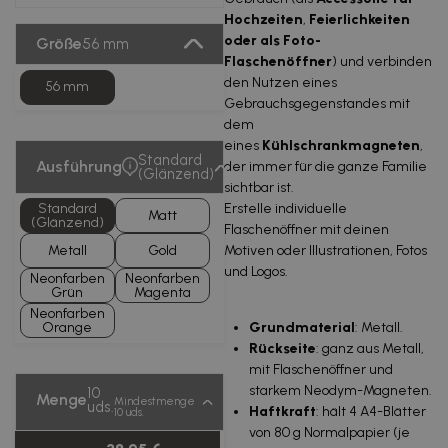
Hochzeiten
,
Feierlichkeiten
oder als Foto-
Größe
56 mm
Flaschenöffner
) und verbinden
den Nutzen eines
56 mm
Gebrauchsgegenstandes mit
dem
eines
Kühlschrankmagneten
,
Standard
Ausführung
der immer für die ganze Familie
(Glänzend)
sichtbar ist.
Standard
Erstelle individuelle
Matt
(Glänzend)
Flaschenöffner mit deinen
Metall
Gold
Motiven oder Illustrationen, Fotos
und Logos.
Neonfarben
Neonfarben
Grün
Magenta
Neonfarben
Orange
Grundmaterial
: Metall.
Rückseite
: ganz aus Metall,
mit Flaschenöffner und
starkem Neodym-Magneten.
10
Menge
Mindestmenge
uds.
Haftkraft
: hält 4 A4-Blätter
10 uds.
von 80 g Normalpapier (je