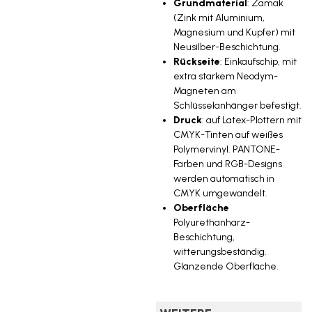
Grundmaterial
: Zamak
Beschleunigen Sie
den Versand mit
(Zink mit Aluminium,
Expressproduktion.
Magnesium und Kupfer) mit
Neusilber-Beschichtung.
Rückseite
: Einkaufschip, mit
Nach dem
extra starkem Neodym-
Hinzufügen in den
Warenkorb kannst
Magneten am
du deine Produkte
Schlüsselanhänger befestigt.
individuell
Druck
: auf Latex-Plottern mit
gestalten
CMYK-Tinten auf weißes
Vorlagen für dieses Produkt
Polymervinyl. PANTONE-
herunterladen: LL-M-M
Farben und RGB-Designs
werden automatisch in
CMYK umgewandelt.
Oberfläche
Polyurethanharz-
Beschichtung,
witterungsbeständig.
Glänzende Oberfläche.