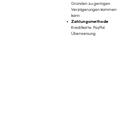
Gründen zu geringen
Verzögerungen kommen
kann.
Zahlungsmethode
:
Kreditkarte, PayPal,
Überweisung.
WIE KANN ICH MEINE
PRODUKTE
PERSONALISIEREN?
Die
Personalisierung von
Produkten
auf Qustommize ist
sehr einfach. Wähle die
Eigenschaften
(unzulässige
Kombinationen werden
gestrichen) und die gewünschte
Menge
, um die
Preise
anzuzeigen, oder schreibe die
genaue benötigte Menge in das