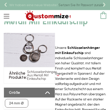
Wir haben eine neue Website!
um 
Setzen Sie Ihr Passwort zurück,
Schlüsselanhänger Aus
Metall Mit Einkaufschip
Unsere
Schlüsselanhänger
mit Einkaufschip
sind
individuelle Schlüsselanhänger
von hoher Qualität, mit tollem
Finish und komplett aus Metall
Schlüsselanhänger
Ähnliche
(hergestellt in Spanien). Auf der
Aus Metall Mit
Produkte:
Vorderseite wird dein Design
Einkaufschip
vollfarbig aufgedruckt und mit
einer Schutzschicht aus einem
Größe
Harz aus Polyurethan überzogen.
Auf der Rückseite ist ein starker
24 mm Ø
Magnet angebracht, der den
Einkaufschip hält. Passend für alle