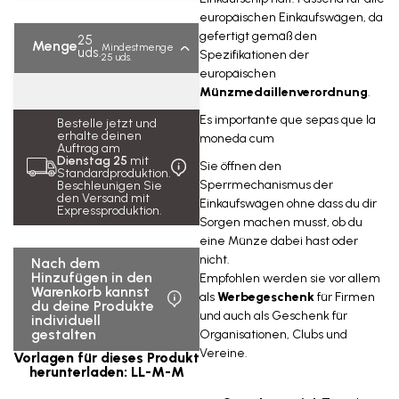
europäischen Einkaufswägen, da
gefertigt gemäß den
25
Menge
Mindestmenge
uds.
Spezifikationen der
25 uds.
europäischen
Münzmedaillenverordnung
.
Es importante que sepas que la
moneda cum
Sie öffnen den
Sperrmechanismus der
Einkaufswägen ohne dass du dir
Sorgen machen musst, ob du
eine Münze dabei hast oder
nicht.
Empfohlen werden sie vor allem
als
Werbegeschenk
für Firmen
und auch als Geschenk für
Organisationen, Clubs und
Bestelle jetzt und
Vereine.
erhalte deinen
Auftrag am
Dienstag 25
mit
Standardproduktion.