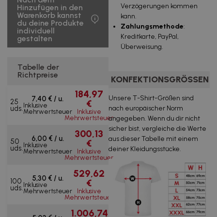
Verzögerungen kommen
Hinzufügen in den
Warenkorb kannst
kann.
du deine Produkte
Zahlungsmethode
:
individuell
Kreditkarte, PayPal,
gestalten
Überweisung.
Tabelle der
Richtpreise
KONFEKTIONSGRÖSSEN
184,97
Unsere T-Shirt-Größen sind
7,40 € / u.
25
€
Inklusive
uds.
nach europäischer Norm
Mehrwertsteuer
Inklusive
Mehrwertsteuer
angegeben. Wenn du dir nicht
sicher bist, vergleiche die Werte
300,13
6,00 € / u.
aus dieser Tabelle mit einem
50
€
Inklusive
uds.
deiner Kleidungsstücke.
Mehrwertsteuer
Inklusive
Mehrwertsteuer
529,62
5,30 € / u.
100
€
Inklusive
uds.
Mehrwertsteuer
Inklusive
Mehrwertsteuer
1.006,74