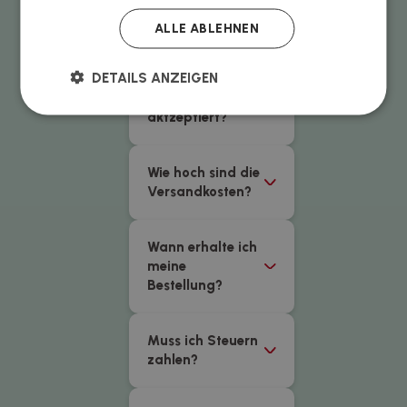
Produkte hoch?
ALLE ABLEHNEN
Welche
DETAILS ANZEIGEN
Zahlungsarten
werden
aktzeptiert?
Wie hoch sind die
Versandkosten?
Wann erhalte ich
meine
Bestellung?
Muss ich Steuern
zahlen?