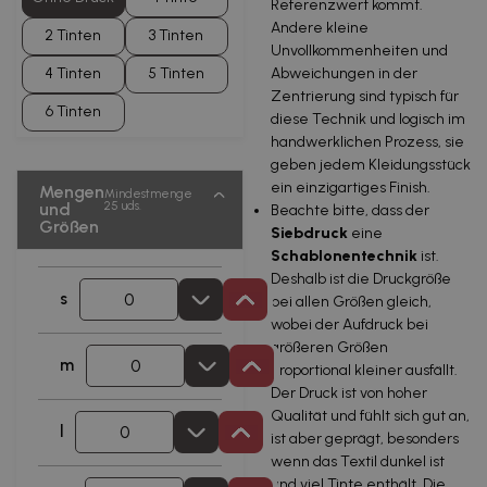
Referenzwert kommt.
Andere kleine
2 Tinten
3 Tinten
Unvollkommenheiten und
Abweichungen in der
4 Tinten
5 Tinten
Zentrierung sind typisch für
6 Tinten
diese Technik und logisch im
handwerklichen Prozess, sie
geben jedem Kleidungsstück
ein einzigartiges Finish.
Mengen
Mindestmenge
25 uds.
und
Beachte bitte, dass der
Größen
Siebdruck
eine
Schablonentechnik
ist.
Deshalb ist die Druckgröße
s
bei allen Größen gleich,
wobei der Aufdruck bei
größeren Größen
m
proportional kleiner ausfällt.
Der Druck ist von hoher
Qualität und fühlt sich gut an,
l
ist aber geprägt, besonders
wenn das Textil dunkel ist
und viel Tinte enthält. Die