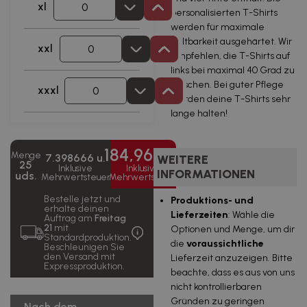
xl
personalisierten T-Shirts
werden für maximale
Haltbarkeit ausgehärtet. Wir
xxl
empfehlen, die T-Shirts auf
links bei maximal 40 Grad zu
waschen. Bei guter Pflege
xxxl
werden deine T-Shirts sehr
lange halten!
184,96665
Menge
7.398666 u.
WEITERE
25
Inklusive
Inklusive
INFORMATIONEN
uds.
Mehrwertsteuer
Mehrwertsteuer
Bestelle jetzt und
Produktions- und
erhalte deinen
Lieferzeiten
: Wähle die
Auftrag am
Freitag
21
mit
Optionen und Menge, um dir
Standardproduktion.
die
voraussichtliche
Beschleunigen Sie
den Versand mit
Lieferzeit anzuzeigen. Bitte
Expressproduktion.
beachte, dass es aus von uns
nicht kontrollierbaren
Gründen zu geringen
Nach dem