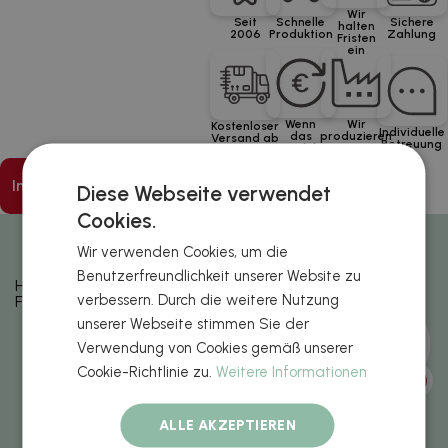
Wir
Seit
Schnelle
Sichere
halten
2006
Produktion
Zahlung
Fristen
ein
Wenn
Wir
Kostenloser
Individuelle
das
produzieren
Versand ab
Betreuung
Produkt
in León,
80 €
nicht in
Spanien
Ordnung
In den Warenkorb legen
ist,
Diese Webseite verwendet
erhalten
Sie Ihr
Cookies.
Geld
zurück
Wir verwenden Cookies, um die
Benutzerfreundlichkeit unserer Website zu
Häufig gestellte
verbessern. Durch die weitere Nutzung
Fragen
Kann ich Muster
unserer Webseite stimmen Sie der
bestellen?
Verwendung von Cookies gemäß unserer
Cookie-Richtlinie zu.
Weitere Informationen
Wie lade ich die
Designs für die
ALLE AKZEPTIEREN
einzelnen