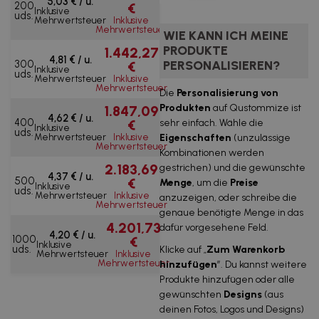
5,03 € / u.
200
€
Inklusive
uds.
Mehrwertsteuer
Inklusive
Mehrwertsteuer
WIE KANN ICH MEINE
PRODUKTE
1.442,27
4,81 € / u.
PERSONALISIEREN?
300
€
Inklusive
uds.
Mehrwertsteuer
Inklusive
Mehrwertsteuer
Die
Personalisierung von
Produkten
auf Qustommize ist
1.847,09
4,62 € / u.
400
sehr einfach. Wähle die
€
Inklusive
uds.
Eigenschaften
(unzulässige
Mehrwertsteuer
Inklusive
Mehrwertsteuer
Kombinationen werden
2.183,69
gestrichen) und die gewünschte
4,37 € / u.
500
€
Menge
, um die
Preise
Inklusive
uds.
Mehrwertsteuer
Inklusive
anzuzeigen, oder schreibe die
Mehrwertsteuer
genaue benötigte Menge in das
4.201,73
dafür vorgesehene Feld.
4,20 € / u.
1000
€
Inklusive
uds.
Klicke auf „
Zum Warenkorb
Mehrwertsteuer
Inklusive
Mehrwertsteuer
hinzufügen
”. Du kannst weitere
Produkte hinzufügen oder alle
gewünschten
Designs
(aus
deinen Fotos, Logos und Designs)