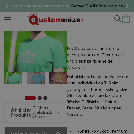
Wir haben eine neue Website!
um 
Setzen Sie Ihr Passwort zurück,
T-Shirts Siebdruck Unisex
Die Siebdrucktechnik ist die
günstigste Art des Textildrucks
und gleichzeitig eine der
Ältesten.
Dabei ist es die beste Option um
dein
individuelles T-Shirt
günstig in mittleren- oder großen
Stückzahlen zu produzieren:
Werbe-T-Shirts
, T-Shirts für
T-Shirts
Firmen, Feste, Musikgruppen,
Ähnliche
Siebdruck
Produkte:
Vereine…
Unisex
T-Shirt
: Roly Dogo Premium,
Farbe
Schwarz 02