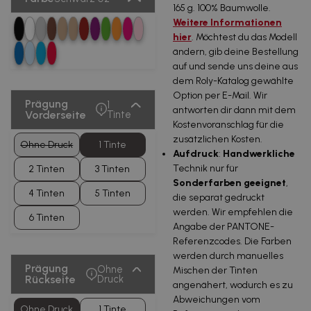
165 g. 100% Baumwolle.
Weitere Informationen
hier
. Möchtest du das Modell
ändern, gib deine Bestellung
auf und sende uns deine aus
dem Roly-Katalog gewählte
Option per E-Mail. Wir
Prägung
1
antworten dir dann mit dem
Vorderseite
Tinte
Kostenvoranschlag für die
zusätzlichen Kosten.
Ohne Druck
1 Tinte
Aufdruck
:
Handwerkliche
Technik nur für
2 Tinten
3 Tinten
Sonderfarben geeignet
,
4 Tinten
5 Tinten
die separat gedruckt
werden. Wir empfehlen die
6 Tinten
Angabe der PANTONE-
Referenzcodes. Die Farben
werden durch manuelles
Prägung
Ohne
Mischen der Tinten
Rückseite
Druck
angenähert, wodurch es zu
Abweichungen vom
Ohne Druck
1 Tinte