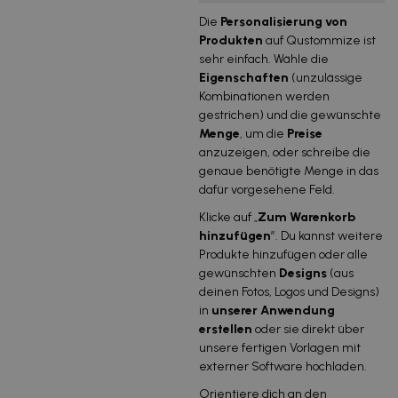
Die
Personalisierung von
Produkten
auf Qustommize ist
sehr einfach. Wähle die
Eigenschaften
(unzulässige
Kombinationen werden
gestrichen) und die gewünschte
Menge
, um die
Preise
anzuzeigen, oder schreibe die
genaue benötigte Menge in das
dafür vorgesehene Feld.
Klicke auf „
Zum Warenkorb
hinzufügen
”. Du kannst weitere
Produkte hinzufügen oder alle
gewünschten
Designs
(aus
deinen Fotos, Logos und Designs)
in
unserer Anwendung
erstellen
oder sie direkt über
unsere fertigen Vorlagen mit
externer Software hochladen.
Orientiere dich an den