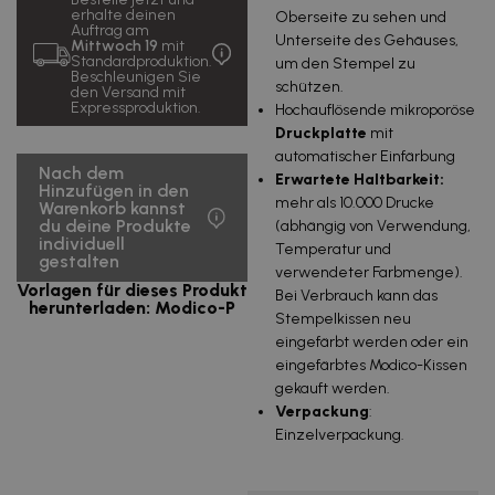
erhalte deinen
Oberseite zu sehen und
Auftrag am
Unterseite des Gehäuses,
Mittwoch 19
mit
Standardproduktion.
um den Stempel zu
Beschleunigen Sie
schützen.
den Versand mit
Expressproduktion.
Hochauflösende mikroporöse
Druckplatte
mit
automatischer Einfärbung
Nach dem
Erwartete Haltbarkeit:
Hinzufügen in den
mehr als 10.000 Drucke
Warenkorb kannst
du deine Produkte
(abhängig von Verwendung,
individuell
Temperatur und
gestalten
verwendeter Farbmenge).
Vorlagen für dieses Produkt
Bei Verbrauch kann das
herunterladen: Modico-P
Stempelkissen neu
eingefärbt werden oder ein
eingefärbtes Modico-Kissen
gekauft werden.
Verpackung
:
Einzelverpackung.