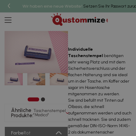
Wir haben eine neue Website!
Setzen Sie Ihr Passwort zurüc
Taschenstempel "Modico"
Individuelle
Taschenstempel
benötigen
sehr wenig Platz und mit dem
Sicherheitsverschluss und der
flachen Halterung sind sie ideal
um in der Tasche, im Koffer oder
sogar im Hosentasche
mitgenommen zu werden.
Sie sind befüllt mit Tinten auf
Ölbasis, die schnell
Ähnliche
Taschenstempel
aufgenommen werden und auch
Produkte:
"Modico"
schnell trocknen. Sie sind zudem
gemäß der DIN-ISO-Norm 14145-
2 als dokumentensicher
Farbe
Rot