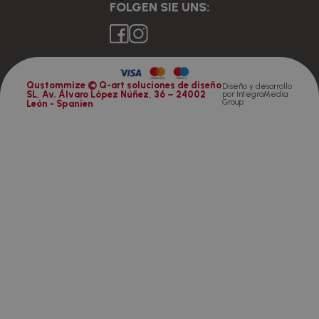
FOLGEN SIE UNS:
Qustommize © Q-art soluciones de diseño
Diseño y desarrollo
SL, Av. Álvaro López Núñez, 36 – 24002
por
IntegraMedia
Group
León - Spanien