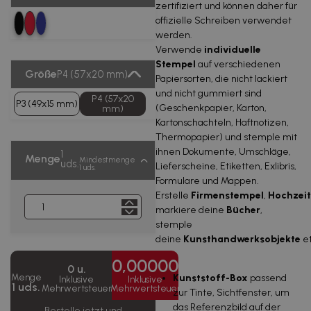
zertifiziert und können daher für
offizielle Schreiben verwendet
werden.
Verwende
individuelle
Stempel
auf verschiedenen
Größe
P4 (57x20 mm)
Papiersorten, die nicht lackiert
und nicht gummiert sind
P4 (57x20
P3 (49x15 mm)
(Geschenkpapier, Karton,
mm)
Kartonschachteln, Haftnotizen,
Thermopapier) und stemple mit
ihnen Dokumente, Umschläge,
1
Menge
Mindestmenge
uds.
Lieferscheine, Etiketten, Exlibris,
1 uds.
Formulare und Mappen.
Erstelle
Firmenstempel
,
Hochzeit
markiere deine
Bücher
,
stemple
deine
Kunsthandwerksobjekte
et
0,00000
0 u.
Kunststoff-Box
passend
Menge
Inklusive
Inklusive
1 uds.
Mehrwertsteuer
Mehrwertsteuer
zur Tinte, Sichtfenster, um
das Referenzbild auf der
Bestelle jetzt und