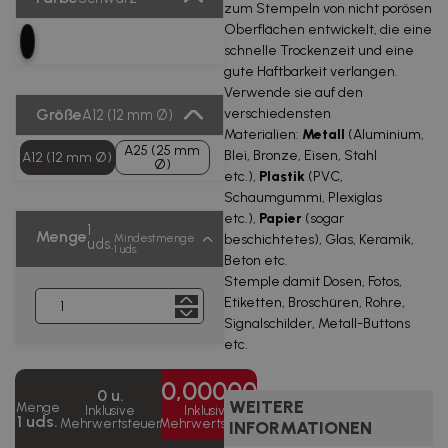
zum Stempeln von nicht porösen
Oberflächen entwickelt, die eine
schnelle Trockenzeit und eine
gute Haftbarkeit verlangen.
Verwende sie auf den
Größe
verschiedensten
A12 (12 mm Ø)
Materialien:
Metall
(Aluminium,
A25 (25 mm
Blei, Bronze, Eisen, Stahl
A12 (12 mm Ø)
Ø)
etc.),
Plastik
(PVC,
Schaumgummi, Plexiglas
etc.),
Papier
(sogar
1
Menge
beschichtetes), Glas, Keramik,
Mindestmenge
uds.
1 uds.
Beton etc.
Stemple damit Dosen, Fotos,
Etiketten, Broschüren, Rohre,
Signalschilder, Metall-Buttons
etc.
0,00000
0 u.
WEITERE
Menge
Inklusive
Inklusive
1 uds.
Mehrwertsteuer
Mehrwertsteuer
INFORMATIONEN