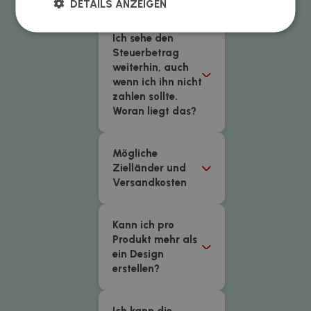
DETAILS ANZEIGEN
Ich sehe den
Steuerbetrag
weiterhin, auch
wenn ich ihn nicht
zahlen sollte.
Woran liegt das?
Mögliche
Zielländer und
Versandkosten
Kann ich pro
Produkt mehr als
ein Design
erstellen?