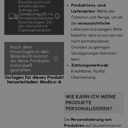
Bestelle jetzt und
Produktions- und
erhalte deinen
Auftrag am
Lieferzeiten
: Wähle die
Donnerstag 20
mit
Optionen und Menge, um dir
Standardproduktion.
Beschleunigen Sie
die
voraussichtliche
den Versand mit
Lieferzeit anzuzeigen. Bitte
Expressproduktion.
beachte, dass es aus von uns
nicht kontrollierbaren
Nach dem
Gründen zu geringen
Hinzufügen in den
Verzögerungen kommen
Warenkorb kannst
kann.
du deine Produkte
individuell
Zahlungsmethode
:
gestalten
Kreditkarte, PayPal,
Vorlagen für dieses Produkt
Überweisung.
herunterladen: Modico-A
WIE KANN ICH MEINE
PRODUKTE
PERSONALISIEREN?
Die
Personalisierung von
Produkten
auf Qustommize ist