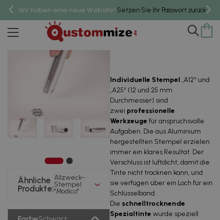
Wir haben eine neue Website!
um 
Setzen Sie Ihr Passwort zurück,
Allzweck-Stempel "Modico"
Individuelle Stempel
„A12“ und
„A25“ (12 und 25 mm
Durchmesser) sind
zwei
professionelle
Werkzeuge
für anspruchsvolle
Aufgaben. Die aus Aluminium
hergestellten Stempel erzielen
immer ein klares Resultat. Der
Verschluss ist luftdicht, damit die
Tinte nicht trocknen kann, und
Allzweck-
Ähnliche
sie verfügen über ein Loch für ein
Stempel
Produkte:
"Modico"
Schlüsselband.
Die
schnelltrocknende
Spezialtinte
wurde speziell
Farbe
Schwarz