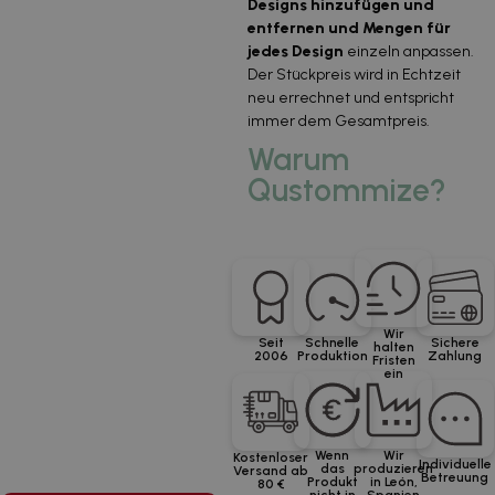
Designs hinzufügen und
entfernen und Mengen für
jedes Design
einzeln anpassen.
Der Stückpreis wird in Echtzeit
neu errechnet und entspricht
immer dem Gesamtpreis.
Warum
Qustommize?
Wir
Seit
Schnelle
Sichere
halten
2006
Produktion
Zahlung
Fristen
ein
Wenn
Wir
Kostenloser
Individuelle
das
produzieren
Versand ab
Betreuung
Produkt
in León,
80 €