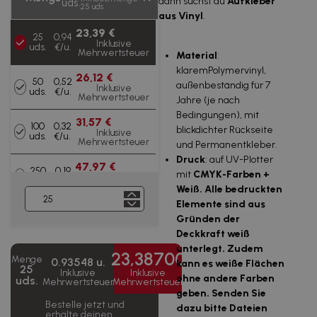
dann suchst du
Aufkleber
uds.
25 uds.
aus Vinyl
.
23,39 €
25
0,94
Inklusive
uds.
€/u.
Mehrwertsteuer
Material
:
klaremPolymervinyl,
26,12 €
50
0,52
außenbeständig für 7
Inklusive
uds.
€/u.
Mehrwertsteuer
Jahre (je nach
Bedingungen), mit
31,57 €
100
0,32
blickdichter Rückseite
Inklusive
uds.
€/u.
Mehrwertsteuer
und Permanentkleber.
Druck
: auf UV-Plotter
47,97 €
250
0,19
mit
CMYK-Farben +
Inklusive
uds.
€/u.
Mehrwertsteuer
Weiß
. Alle bedruckten
Elemente sind aus
65,88 €
500
0,13
Gründen der
Inklusive
uds.
€/u.
Mehrwertsteuer
Deckkraft weiß
unterlegt. Zudem
23,38700
103,45 €
Menge
1000
0,10
0.93548 u.
kann es weiße Flächen
Inklusive
25
uds.
€/u.
Inklusive
Inklusive
Mehrwertsteuer
ohne andere Farben
uds.
Mehrwertsteuer
Mehrwertsteuer
geben. Senden Sie
212,87 €
2500
Bestelle jetzt und
0,09
dazu bitte Dateien
Inklusive
uds.
erhalte deinen
€/u.