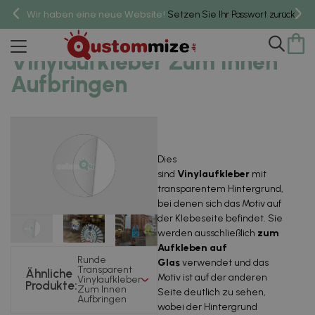
Wir haben eine neue Website!
um 
Setzen Sie Ihr Passwort zurück,
Runde Transparent
Vinylaufkleber Zum Innen
Aufbringen
Dies
sind
Vinylaufkleber
mit
transparentem Hintergrund,
bei denen sich das Motiv auf
der Klebeseite befindet. Sie
werden ausschließlich
zum
Aufkleben auf
Runde
Glas
verwendet und das
Transparent
Ähnliche
Motiv ist auf der anderen
Vinylaufkleber
Produkte:
Zum Innen
Seite deutlich zu sehen,
Aufbringen
wobei der Hintergrund