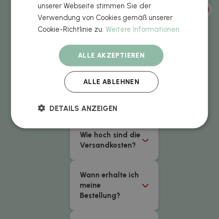
unserer Webseite stimmen Sie der
Wie lade ich die
Verwendung von Cookies gemäß unserer
Designs für die
Cookie-Richtlinie zu.
Weitere Informationen
einzelnen
Produkte hoch?
ALLE AKZEPTIEREN
Welche
ALLE ABLEHNEN
Zahlungsarten
werden
aktzeptiert?
DETAILS ANZEIGEN
Wie hoch sind die
Versandkosten?
Wann erhalte ich
meine
Bestellung?