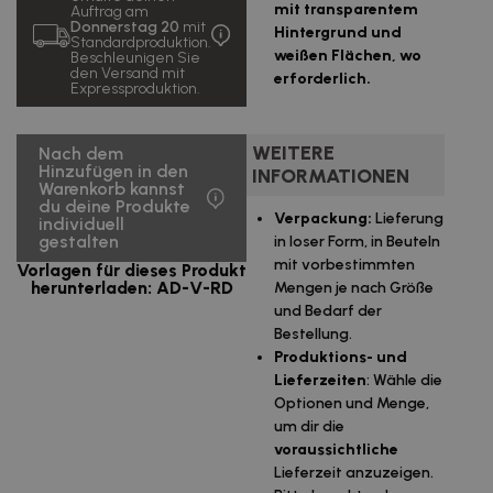
Mehrwertsteuer
mit transparentem
Auftrag am
Donnerstag 20
mit
Hintergrund und
Standardproduktion.
321,71 €
5000
0,06
weißen Flächen, wo
Beschleunigen Sie
Inklusive
uds.
€/u.
den Versand mit
Mehrwertsteuer
erforderlich.
Expressproduktion.
481,60 €
10000
0,05
Inklusive
uds.
€/u.
Mehrwertsteuer
WEITERE
Nach dem
Hinzufügen in den
INFORMATIONEN
1.054,73 €
Warenkorb kannst
25000
0,04
Inklusive
uds.
€/u.
du deine Produkte
Mehrwertsteuer
Verpackung:
Lieferung
individuell
gestalten
in loser Form, in Beuteln
mit vorbestimmten
Vorlagen für dieses Produkt
herunterladen: AD-V-RD
Mengen je nach Größe
und Bedarf der
Bestellung.
Produktions- und
Lieferzeiten
: Wähle die
Optionen und Menge,
um dir die
voraussichtliche
Lieferzeit anzuzeigen.