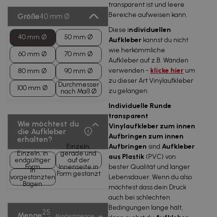
transparent ist und leere
Bereiche aufweisen kann.
Größe
40 mm Ø
Diese i
ndividuellen
40 mm Ø
50 mm Ø
Aufkleber
kannst du nicht
wie herkömmliche
60 mm Ø
70 mm Ø
Aufkleber auf z.B. Wänden
verwenden -
klicke hier
um
80 mm Ø
90 mm Ø
zu dieser Art Vinylaufkleber
Durchmesser
100 mm Ø
zu gelangen.
nach Maß Ø
Individuelle Runde
transparent
Wie möchtest du
Vinylaufkleber zum innen
die Aufkleber
Aufbringen zum innen
erhalten?
Einzeln,
Aufbringen
sind
Aufkleber
Einzeln, in
gerade und
aus Plastik
(PVC) von
endgültiger
auf der
Form
Innenseite in
bester Qualität und langer
In
Form gestanzt
vorgestanzten
Lebensdauer. Wenn du also
Bögen
möchtest dass dein Druck
auch bei schlechten
Bedingungen lange hält,
25
Menge
Mindestmenge