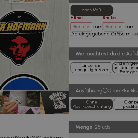
nach Maß
Höhe:
Breite:
mm
mm
Die eingegebene Größe mus
Wie möchtest du die Aufk
Einzeln, ge
Einzeln, in
auf der Inne
endgültiger Form
Form ges
Ausführung
Ohne Plastik
Ohne
Glänz
Plastikbeschichtung
plastifiz
Menge:
25 uds.