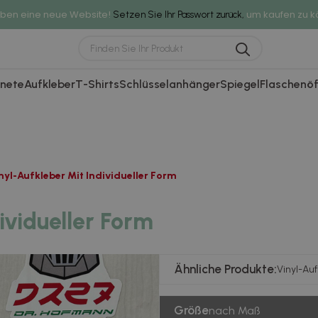
aben eine neue Website!
um kaufen zu k
Setzen Sie Ihr Passwort zurück,
nete
Aufkleber
T-Shirts
Schlüsselanhänger
Spiegel
Flaschenöf
nyl-Aufkleber Mit Individueller Form
ividueller Form
Ähnliche Produkte:
Vinyl-Auf
Größe
nach Maß