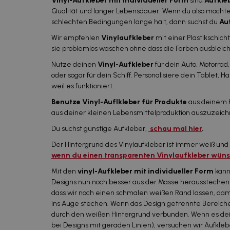
Vinyl-Aufkleber mit individueller Form
sind
Aufkleb
Qualität und langer Lebensdauer. Wenn du also möchte
schlechten Bedingungen lange hält, dann suchst du
Au
Wir empfehlen
Vinylaufkleber
mit einer Plastikschich
sie problemlos waschen ohne dass die Farben ausbleic
Nutze deinen
Vinyl-Aufkleber
für dein Auto, Motorrad
oder sogar für dein Schiff. Personalisiere dein Tablet, 
weil es funktioniert.
Benutze Vinyl-Auflkleber für Produkte
aus deinem 
aus deiner kleinen Lebensmittelproduktion auszuzeich
Du suchst günstige Aufkleber,
schau mal hier
.
Der Hintergrund des Vinylaufkleber ist immer weiß und
wenn du einen transparenten Vinylaufkleber wün
Mit den
vinyl-Aufkleber mit individueller Form
kanns
Designs nun noch besser aus der Masse herausstechen.
dass wir noch einen schmalen weißen Rand lassen, dami
ins Auge stechen. Wenn das Design getrennte Bereiche 
durch den weißen Hintergrund verbunden. Wenn es dei
bei Designs mit geraden Linien), versuchen wir Aufkl