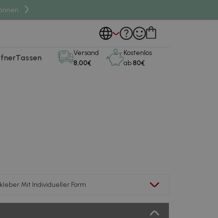
önnen.
Versand
Kostenlos
fner
Tassen
8,00€
ab
80€
kleber Mit Individueller Form