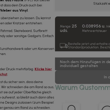
er aus Plastik
(PVC) von bester
Stückzahl 
st dass dein Druck auch bei
fkleber aus Vinyl
.
t überziehen zu lassen. Du kannst
hen oder Kratzer entstehen.
25
0.038956 u.
Menge
In
uds.
, Fahrrad, Skateboard, Surfbrett
Mehrwertsteuer
Handy oder sonstige Gadgets. Einfach
Bestelle jetzt und erhalte
Standardproduktion. Besch
Kunsthandwerk oder um Konserven
nen.
Nach dem Hinzufügen in de
individuell gestalten
 der Druck mehrfarbig.
Klicke hier
schst
.
In 
t du sicher sein, dass deine
Warum Qustomm
 Wir schneiden die am Rand so aus,
t sie auf jeder Oberfläche gleich
aufweist, so bleibt auch dann alles
ne Designs zulassen (zum Beispiel
eber genau am Rand zu schneiden.