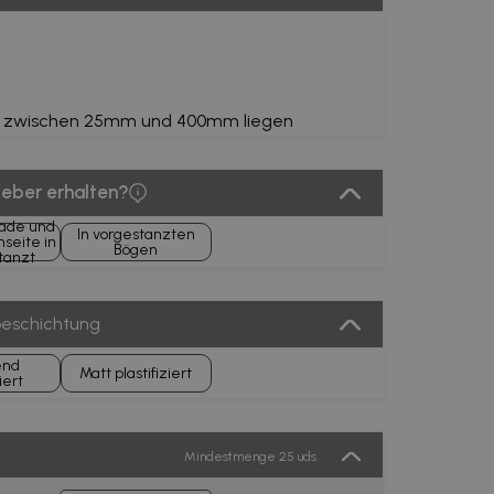
s zwischen 25mm und 400mm liegen
leber erhalten?
rade und
In vorgestanzten
nseite in
Bögen
tanzt
beschichtung
end
Matt plastifiziert
iert
Mindestmenge 25 uds.