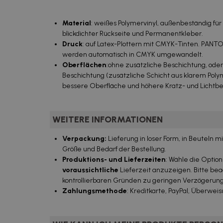
Material
: weißes Polymervinyl, außenbeständig für
blickdichter Rückseite und Permanentkleber.
Druck
: auf Latex-Plottern mit CMYK-Tinten. PAN
werden automatisch in CMYK umgewandelt.
Oberflächen
:ohne zusätzliche Beschichtung, ode
Beschichtung (zusätzliche Schicht aus klarem Polym
bessere Oberfläche und höhere Kratz- und Lichtbes
WEITERE INFORMATIONEN
Verpackung:
Lieferung in loser Form, in Beuteln
Größe und Bedarf der Bestellung.
Produktions- und Lieferzeiten
: Wähle die Optio
voraussichtliche
Lieferzeit anzuzeigen. Bitte beac
kontrollierbaren Gründen zu geringen Verzögeru
Zahlungsmethode
: Kreditkarte, PayPal, Überweis