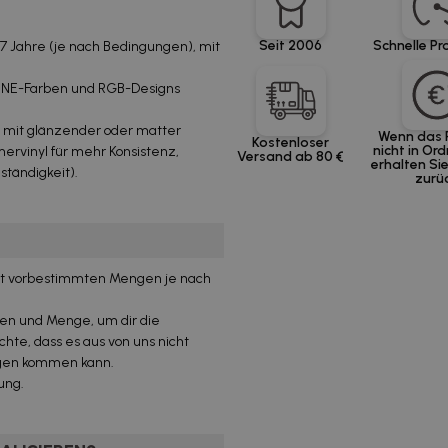
Seit 2006
Schnelle Pr
 7 Jahre (je nach Bedingungen), mit
TONE-Farben und RGB-Designs
r mit glänzender oder matter
Wenn das 
Kostenloser
nicht in Ord
ervinyl für mehr Konsistenz,
Versand ab 80 €
erhalten Sie
tändigkeit).
zurü
 mit vorbestimmten Mengen je nach
nen und Menge, um dir die
hte, dass es aus von uns nicht
ngen kommen kann.
ung.