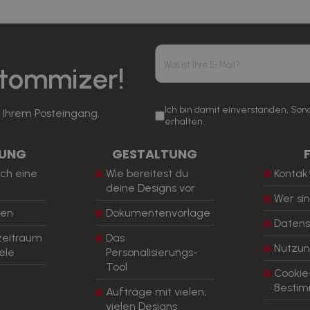
stommizer!
Ich bin damit einverstanden, So
n Ihrem Posteingang.
erhalten.
LUNG
GESTALTUNG
ch eine
Wie bereitest du
Kontak
deine Designs vor
Wer sin
ten
Dokumentenvorlage
Daten
zeitraum
Das
Nutzu
ele
Personalisierungs-
Tool
Cookie
Besti
Aufträge mit vielen,
vielen Designs