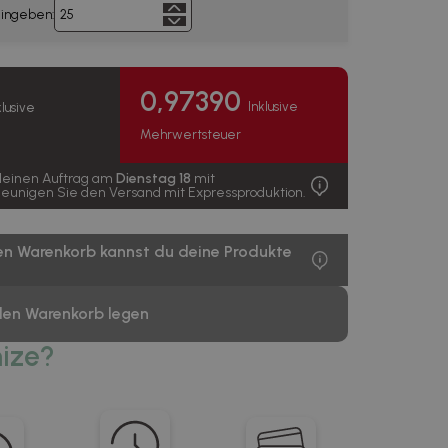
eingeben:
0,97390
Inklusive
klusive
Mehrwertsteuer
 deinen Auftrag am
Dienstag 18
mit
leunigen Sie den Versand mit Expressproduktion.
n Warenkorb kannst du deine Produkte
den Warenkorb legen
ize?